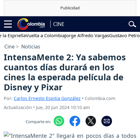
CINE
priella
Vuelta a Colombia
Jorge Alfredo Vargas
Gustavo Petro
Po
Cine
Noticias
IntensaMente 2: Ya sabemos
cuantos días durará en los
cines la esperada película de
Disney y Pixar
Por:
Carlos Ernesto Espitia González
• Colombia.com
Actualización
•
Jue, 20 Jun 2024 10:10 am
Comparte en: