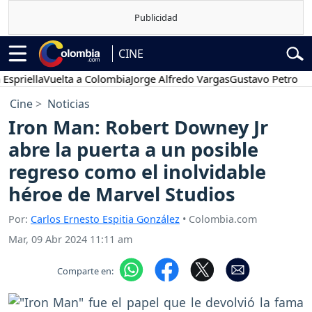
CINE
lla
Vuelta a Colombia
Jorge Alfredo Vargas
Gustavo Petro
Posesi
Cine
Noticias
Iron Man: Robert Downey Jr
abre la puerta a un posible
regreso como el inolvidable
héroe de Marvel Studios
Por:
Carlos Ernesto Espitia González
• Colombia.com
Mar, 09 Abr 2024 11:11 am
Comparte en: