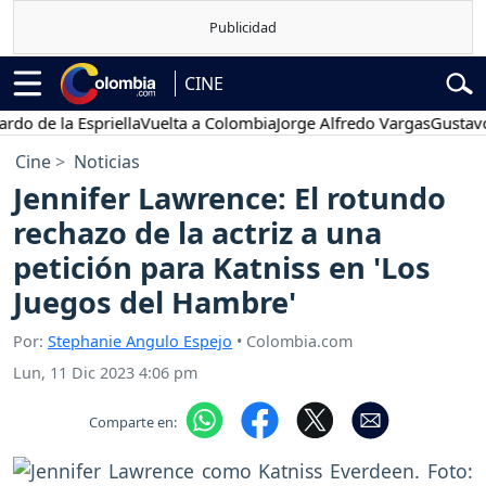
CINE
 la Espriella
Vuelta a Colombia
Jorge Alfredo Vargas
Gustavo Petr
Cine
Noticias
Jennifer Lawrence: El rotundo
rechazo de la actriz a una
petición para Katniss en 'Los
Juegos del Hambre'
Por:
Stephanie Angulo Espejo
• Colombia.com
Lun, 11 Dic 2023 4:06 pm
Comparte en: