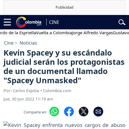
CINE
 la Espriella
Vuelta a Colombia
Jorge Alfredo Vargas
Gustavo Petr
Cine
Noticias
Kevin Spacey y su escándalo
judicial serán los protagonistas
de un documental llamado
"Spacey Unmasked"
Por: Carlos Espitia • Colombia.com
Jue, 30 Jun 2022 11:19 am
Comparte en: