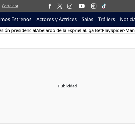
Cartelera
imos Estrenos
Actores y Actrices
Salas
Tráilers
Notici
sión presidencial
Abelardo de la Espriella
Liga BetPlay
Spider-Man