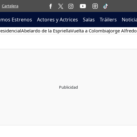
Cartelera
imos Estrenos
Actores y Actrices
Salas
Tráilers
Notici
esidencial
Abelardo de la Espriella
Vuelta a Colombia
Jorge Alfredo