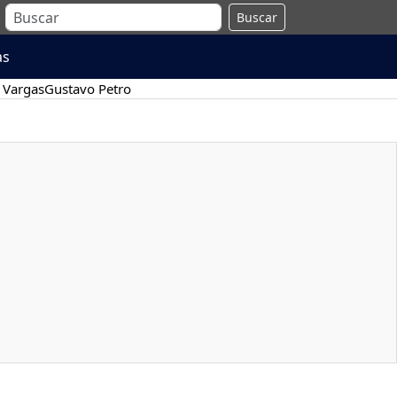
Buscar
as
 Vargas
Gustavo Petro