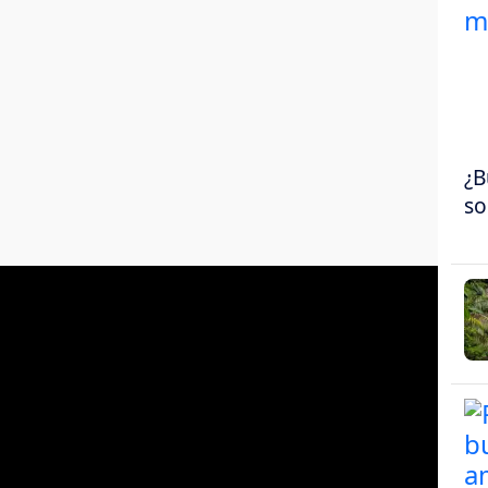
¿B
so