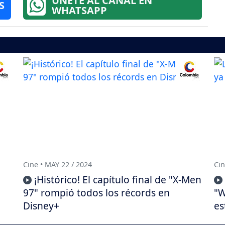
ÚNETE AL CANAL EN
S
WHATSAPP
Cine • MAY 22 / 2024
Cin
¡Histórico! El capítulo final de "X-Men
97" rompió todos los récords en
"W
Disney+
es