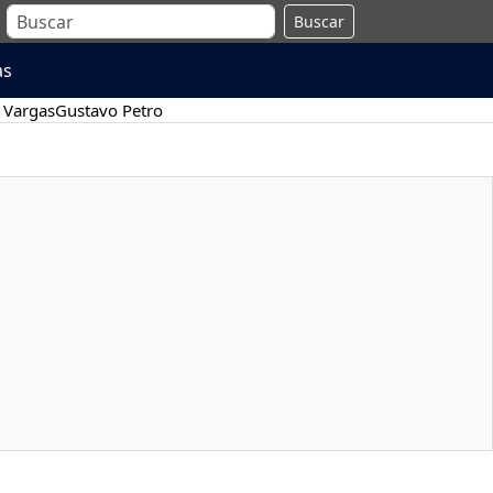
Buscar
as
 Vargas
Gustavo Petro