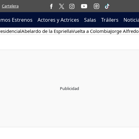
Cartelera
imos Estrenos
Actores y Actrices
Salas
Tráilers
Notici
esidencial
Abelardo de la Espriella
Vuelta a Colombia
Jorge Alfredo