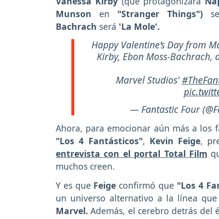
Vanessa Kirby
(que protagonizará
Nap
Munson
en
"Stranger Things")
se
Bachrach
será
'La Mole'.
Happy Valentine’s Day from Mar
Kirby, Ebon Moss-Bachrach, a
Marvel Studios'
#TheFant
pic.twit
— Fantastic Four (@F
Ahora, para emocionar aún más a los f
"Los 4 Fantásticos"
,
Kevin Feige
, p
entrevista con el portal Total Film
q
muchos creen.
Y es que
Feige
confirmó que
"Los 4 Fa
un universo alternativo a la línea q
Marvel.
Además, el cerebro detrás del 