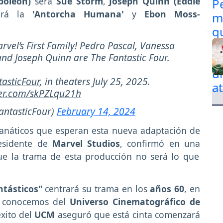
oleón)
será
Sue Storm
,
Joseph Quinn (Eddie
rá la
'Antorcha Humana'
y
Ebon Moss-
vel’s First Family! Pedro Pascal, Vanessa
nd Joseph Quinn are The Fantastic Four.
asticFour
, in theaters July 25, 2025.
ter.com/skPZLqu21h
antasticFour)
February 14, 2024
anáticos que esperan esta nueva adaptación de
residente de
Marvel Studios
, confirmó en una
ue la trama de esta producción no será lo que
ntásticos"
centrará su trama en los
años 60
, en
ue conocemos del
Universo Cinematográfico de
éxito del
UCM
aseguró que está cinta comenzará