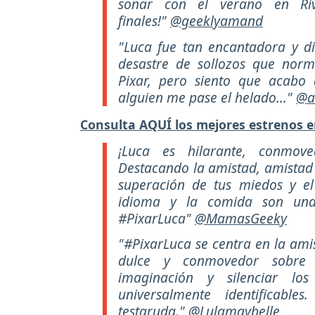
soñar con el verano en Riv
finales!"
@geeklyamand
"
Luca fue tan encantadora y di
desastre de sollozos que nor
Pixar, pero siento que acabo d
alguien me pase el helado..."
@a
Consulta AQUÍ los mejores estrenos e
¡Luca es hilarante, conmo
Destacando la amistad, amistad 
superación de tus miedos y el
idioma y la comida son una 
#PixarLuca"
@MamasGeeky
"#PixarLuca se centra en la ami
dulce y conmovedor sobre 
imaginación y silenciar los 
universalmente identificabl
testaruda."
@Lulamaybelle