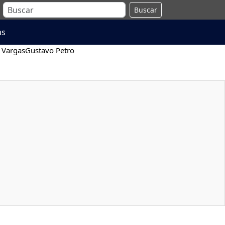
Buscar
as
 Vargas
Gustavo Petro