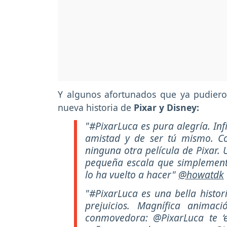
Y algunos afortunados que ya pudieron
nueva historia de
Pixar y Disney:
"#PixarLuca es pura alegría. In
amistad y de ser tú mismo. Co
ninguna otra película de Pixar.
pequeña escala que simplemente
lo ha vuelto a hacer"
@howatdk
"#PixarLuca es una bella histor
prejuicios. Magnífica animac
conmovedora: @PixarLuca te ‘e