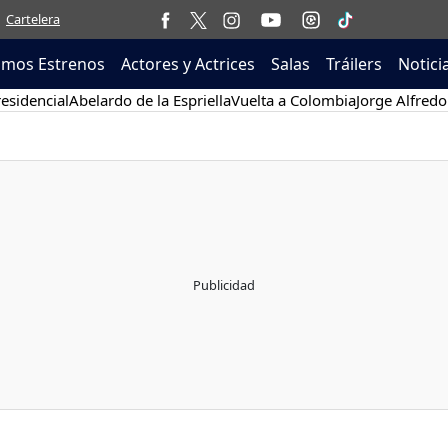
Cartelera
imos Estrenos
Actores y Actrices
Salas
Tráilers
Notici
esidencial
Abelardo de la Espriella
Vuelta a Colombia
Jorge Alfredo