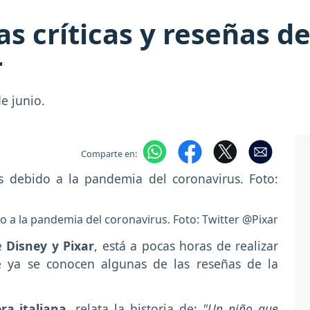
s críticas y reseñas de
r
e junio.
Comparte en:
o a la pandemia del coronavirus. Foto: Twitter @Pixar
de
Disney y Pixar
, está a pocas horas de realizar
 ya se conocen algunas de las reseñas de la
ra italiana
, relata la historia de:
"Un niño que