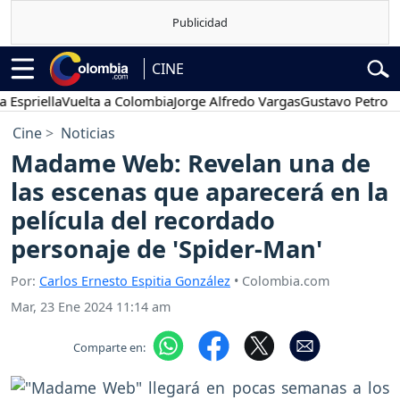
CINE
iella
Vuelta a Colombia
Jorge Alfredo Vargas
Gustavo Petro
Pose
Cine
Noticias
Madame Web: Revelan una de
las escenas que aparecerá en la
película del recordado
personaje de 'Spider-Man'
Por:
Carlos Ernesto Espitia González
• Colombia.com
Mar, 23 Ene 2024 11:14 am
Comparte en: