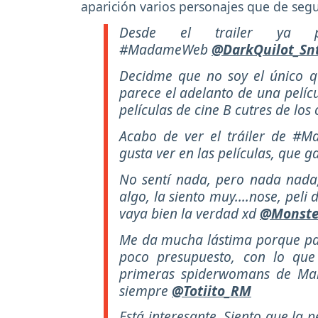
aparición varios personajes que de seg
Desde el trailer ya p
#MadameWeb
@DarkQuilot_Sn
Decidme que no soy el único 
parece el adelanto de una pelíc
películas de cine B cutres de lo
Acabo de ver el tráiler de #
gusta ver en las películas, que g
No sentí nada, pero nada nada, 
algo, la siento muy....nose, peli
vaya bien la verdad xd
@Monste
Me da mucha lástima porque par
poco presupuesto, con lo que
primeras spiderwomans de Marv
siempre
@Totiito_RM
Está interesante. Siento que la p