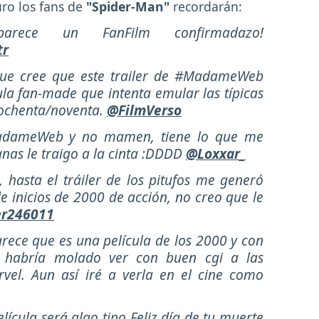
uro los fans de
"Spider-Man"
recordarán:
arece un FanFilm confirmadazo!
tr
que cree que este trailer de #MadameWeb
ula fan-made que intenta emular las típicas
s ochenta/noventa.
@FilmVerso
MadameWeb y no mamen, tiene lo que me
anas le traigo a la cinta :DDDD
@Loxxar_
hasta el tráiler de los pitufos me generó
 de inicios de 2000 de acción, no creo que le
r246011
ece que es una película de los 2000 y con
 habría molado ver con buen cgi a las
el. Aun así iré a verla en el cine como
elícula será algo tipo Feliz día de tu muerte