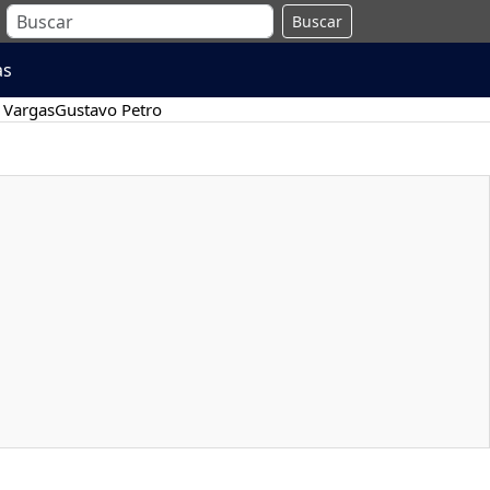
Buscar
as
 Vargas
Gustavo Petro