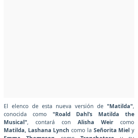
El elenco de esta nueva versión de
"Matilda"
,
conocida como
"Roald Dahl’s Matilda the
Musical"
, contará con
Alisha Weir
como
Matilda, Lashana Lynch
como la
Señorita Miel
y
Emma Thompson
como
Tronchatoro
y su