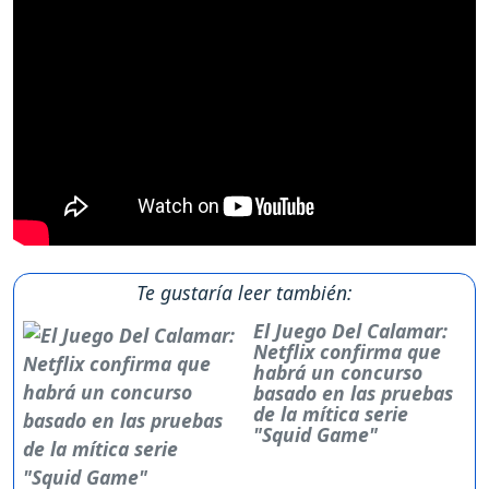
Te gustaría leer también:
El Juego Del Calamar:
Netflix confirma que
habrá un concurso
basado en las pruebas
de la mítica serie
"Squid Game"