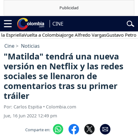
CINE
riella
Vuelta a Colombia
Jorge Alfredo Vargas
Gustavo Petro
Pose
Cine
Noticias
"Matilda" tendrá una nueva
versión en Netflix y las redes
sociales se llenaron de
comentarios tras su primer
tráiler
Por: Carlos Espitia • Colombia.com
Jue, 16 Jun 2022 12:49 pm
Comparte en: