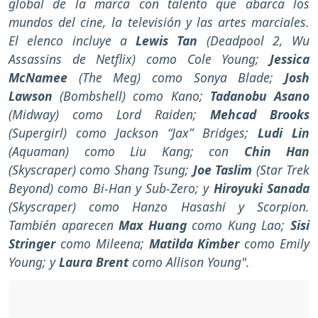
global de la marca con talento que abarca los
mundos del cine, la televisión y las artes marciales.
El elenco incluye a
Lewis Tan
(Deadpool 2, Wu
Assassins de Netflix) como Cole Young;
Jessica
McNamee
(The Meg) como Sonya Blade;
Josh
Lawson
(Bombshell) como Kano;
Tadanobu Asano
(Midway) como Lord Raiden;
Mehcad Brooks
(Supergirl) como Jackson “Jax” Bridges;
Ludi Lin
(Aquaman) como Liu Kang; con
Chin Han
(Skyscraper) como Shang Tsung;
Joe Taslim
(Star Trek
Beyond) como Bi-Han y Sub-Zero; y
Hiroyuki Sanada
(Skyscraper) como Hanzo Hasashi y Scorpion.
También aparecen
Max Huang
como Kung Lao;
Sisi
Stringer
como Mileena;
Matilda Kimber
como Emily
Young; y
Laura Brent
como Allison Young".