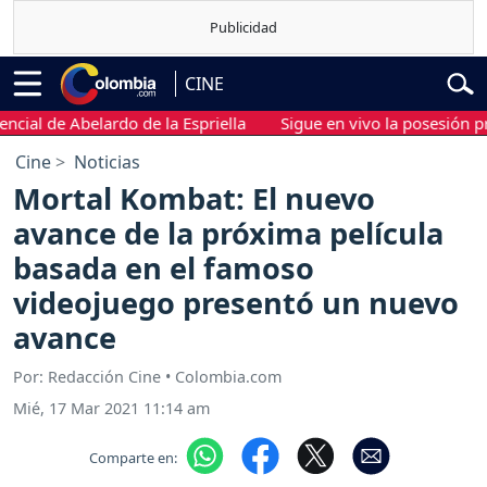
CINE
 de Abelardo de la Espriella
Sigue en vivo la posesión presiden
Cine
Noticias
Mortal Kombat: El nuevo
avance de la próxima película
basada en el famoso
videojuego presentó un nuevo
avance
Por: Redacción Cine • Colombia.com
Mié, 17 Mar 2021 11:14 am
Comparte en: