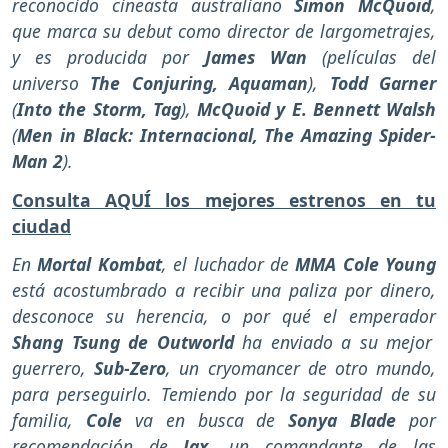
reconocido cineasta australiano
Simon McQuoid
,
que marca su debut como director de largometrajes,
y es producida por
James Wan
(películas del
universo
The Conjuring, Aquaman
),
Todd Garner
(
Into the Storm, Tag
),
McQuoid y E. Bennett Walsh
(
Men in Black: Internacional, The Amazing Spider-
Man 2
).
Consulta AQUÍ los mejores estrenos en tu
ciudad
En
Mortal Kombat
, el luchador de
MMA Cole Young
está acostumbrado a recibir una paliza por dinero,
desconoce su herencia, o por qué el emperador
Shang Tsung de Outworld
ha enviado a su mejor
guerrero,
Sub-Zero
, un cryomancer de otro mundo,
para perseguirlo. Temiendo por la seguridad de su
familia,
Cole
va en busca de
Sonya Blade
por
recomendación de
Jax
, un comandante de las