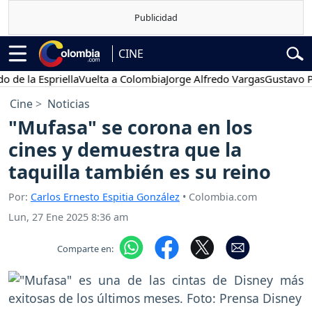
CINE
a Espriella
Vuelta a Colombia
Jorge Alfredo Vargas
Gustavo Petro
Cine
Noticias
"Mufasa" se corona en los
cines y demuestra que la
taquilla también es su reino
Por:
Carlos Ernesto Espitia González
• Colombia.com
Lun, 27 Ene 2025 8:36 am
Comparte en: