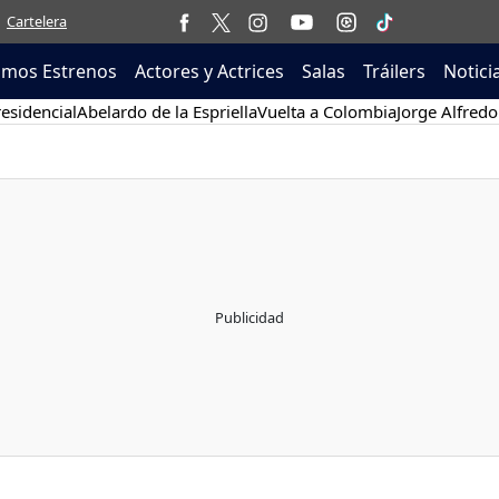
Cartelera
imos Estrenos
Actores y Actrices
Salas
Tráilers
Notici
esidencial
Abelardo de la Espriella
Vuelta a Colombia
Jorge Alfredo