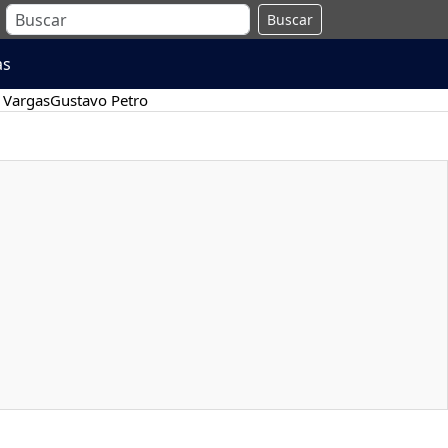
Buscar
as
 Vargas
Gustavo Petro