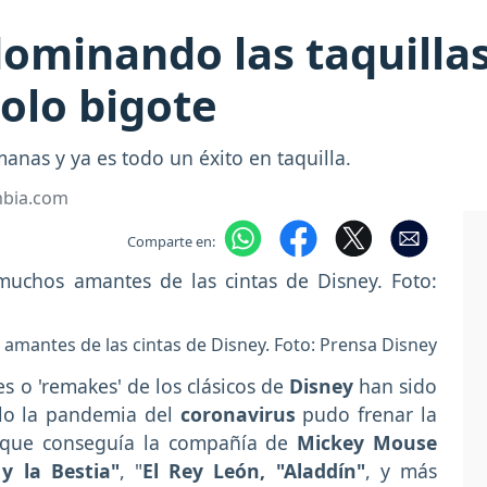
ominando las taquillas
olo bigote
manas y ya es todo un éxito en taquilla.
mbia.com
Comparte en:
amantes de las cintas de Disney. Foto: Prensa Disney
s o 'remakes' de los clásicos de
Disney
han sido
olo la pandemia del
coronavirus
pudo frenar la
s que conseguía la compañía de
Mickey Mouse
 y la Bestia"
, "
El Rey León, "Aladdín"
, y más