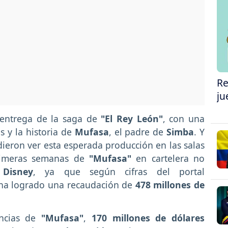
Re
ju
 entrega de la saga de
"El Rey León"
, con una
 y la historia de
Mufasa
, el padre de
Simba
. Y
ieron ver esta esperada producción en las salas
rimeras semanas de
"Mufasa"
en cartelera no
a
Disney
, ya que según cifras del portal
 ha logrado una recaudación de
478 millones de
ncias de
"Mufasa"
,
170 millones de dólares