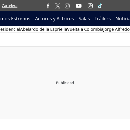
Cartelera
imos Estrenos
Actores y Actrices
Salas
Tráilers
Notici
esidencial
Abelardo de la Espriella
Vuelta a Colombia
Jorge Alfredo