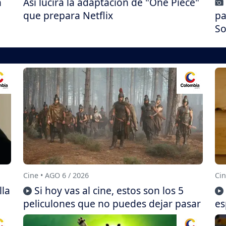
n
Así lucirá la adaptación de "One Piece"
que prepara Netflix
pa
So
Cine • AGO 6 / 2026
Cin
lla
Si hoy vas al cine, estos son los 5
peliculones que no puedes dejar pasar
es