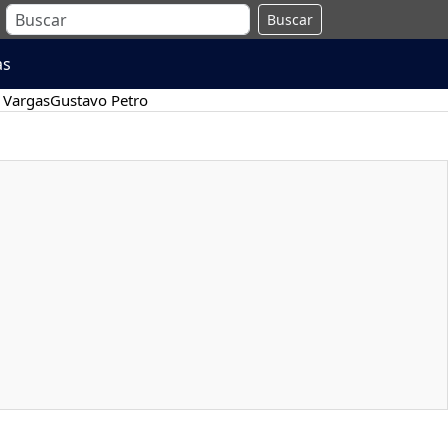
Buscar
as
 Vargas
Gustavo Petro