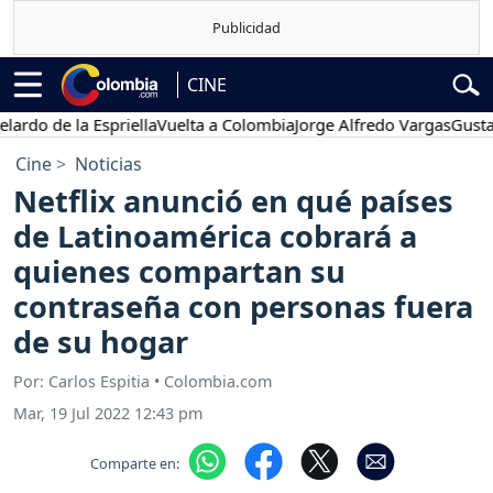
CINE
de la Espriella
Vuelta a Colombia
Jorge Alfredo Vargas
Gustavo Pe
Cine
Noticias
Netflix anunció en qué países
de Latinoamérica cobrará a
quienes compartan su
contraseña con personas fuera
de su hogar
Por: Carlos Espitia • Colombia.com
Mar, 19 Jul 2022 12:43 pm
Comparte en: