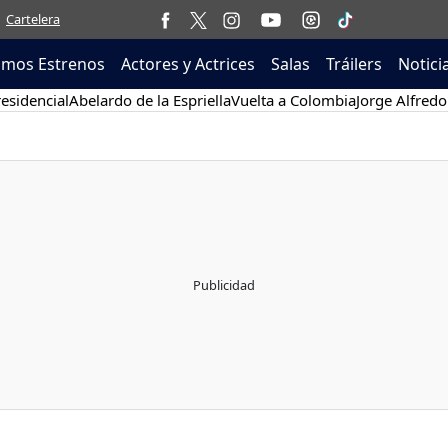
Cartelera
imos Estrenos
Actores y Actrices
Salas
Tráilers
Notici
esidencial
Abelardo de la Espriella
Vuelta a Colombia
Jorge Alfredo