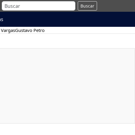
Buscar
as
 Vargas
Gustavo Petro