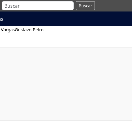
Buscar
as
 Vargas
Gustavo Petro