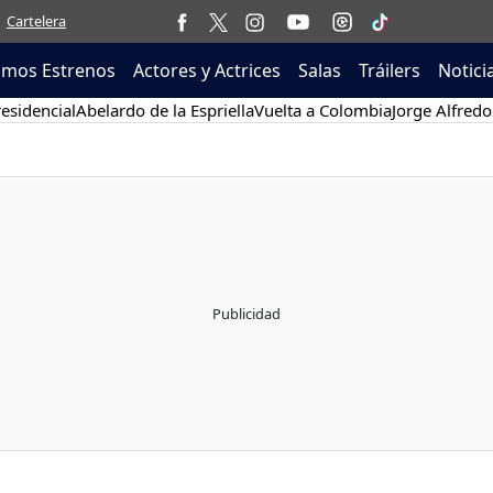
Cartelera
imos Estrenos
Actores y Actrices
Salas
Tráilers
Notici
esidencial
Abelardo de la Espriella
Vuelta a Colombia
Jorge Alfredo