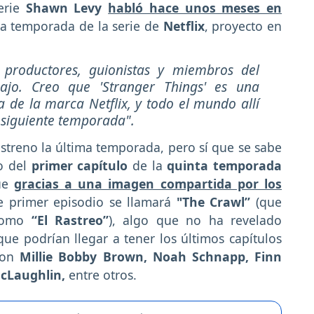
erie
Shawn Levy
habló hace unos meses en
ima temporada de la serie de
Netflix
, proyecto en
, productores, guionistas y miembros del
bajo. Creo que 'Stranger Things' es una
 de la marca Netflix, y todo el mundo allí
 siguiente temporada".
streno la última temporada, pero sí que se sabe
o del
primer capítulo
de la
quinta temporada
que
gracias a una imagen compartida por los
te primer episodio se llamará
"The Crawl”
(que
 como
“El Rastreo”
), algo que no ha revelado
ue podrían llegar a tener los últimos capítulos
 con
Millie Bobby Brown, Noah Schnapp, Finn
cLaughlin,
entre otros.