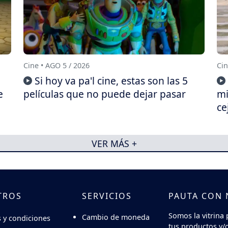
Cine • AGO 5 / 2026
Cin
Si hoy va pa'l cine, estas son las 5
e
películas que no puede dejar pasar
mi
ce
VER MÁS +
TROS
SERVICIOS
PAUTA CON
Somos la vitrina 
Cambio de moneda
 y condiciones
tus productos y/o