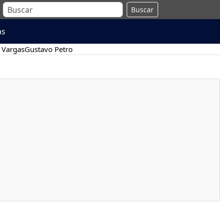
Buscar
as
 Vargas
Gustavo Petro