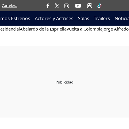
Cartelera
imos Estrenos
Actores y Actrices
Salas
Tráilers
Notici
esidencial
Abelardo de la Espriella
Vuelta a Colombia
Jorge Alfredo