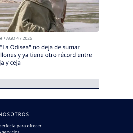
e • AGO 4 / 2026
"La Odisea" no deja de sumar
llones y ya tiene otro récord entre
ja y ceja
 NOSOTROS
perfecta para ofrecer
 servicios