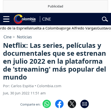
CINE
a Espriella
Vuelta a Colombia
Jorge Alfredo Vargas
Gustavo Petro
Cine
Noticias
Netflix: Las series, películas y
documentales que se estrenan
en julio 2022 en la plataforma
de 'streaming' más popular del
mundo
Por: Carlos Espitia • Colombia.com
Jue, 30 Jun 2022 11:51 am
Comparte en: