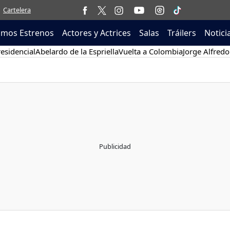
Cartelera
imos Estrenos
Actores y Actrices
Salas
Tráilers
Notici
esidencial
Abelardo de la Espriella
Vuelta a Colombia
Jorge Alfredo