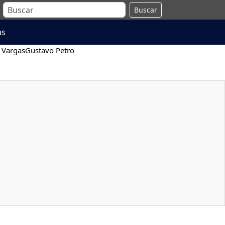
Buscar
as
 Vargas
Gustavo Petro