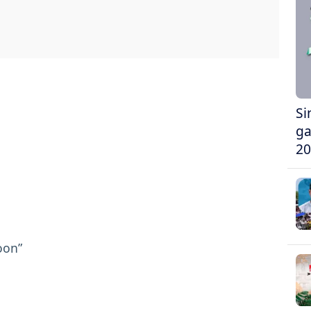
Si
ga
20
oon”