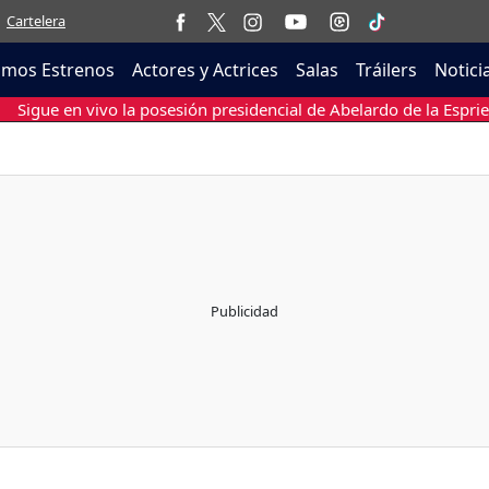
Cartelera
imos Estrenos
Actores y Actrices
Salas
Tráilers
Notici
Sigue en vivo la posesión presidencial de Abelardo de la Esprie