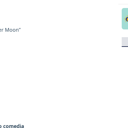
wer Moon”
 o comedia