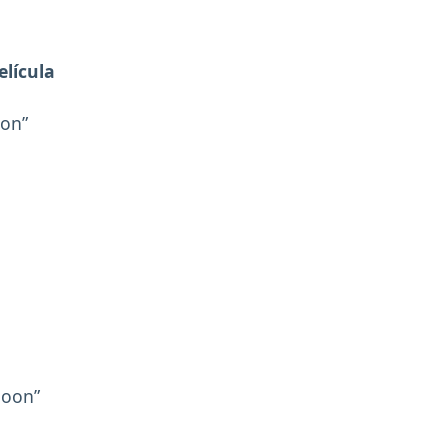
elícula
oon”
Moon”