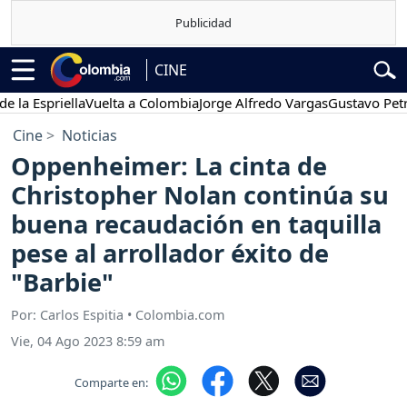
CINE
spriella
Vuelta a Colombia
Jorge Alfredo Vargas
Gustavo Petro
Po
Cine
Noticias
Oppenheimer: La cinta de
Christopher Nolan continúa su
buena recaudación en taquilla
pese al arrollador éxito de
"Barbie"
Por: Carlos Espitia • Colombia.com
Vie, 04 Ago 2023 8:59 am
Comparte en: