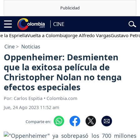
CINE
priella
Vuelta a Colombia
Jorge Alfredo Vargas
Gustavo Petro
Po
Cine
Noticias
Oppenheimer: Desmienten
que la exitosa película de
Christopher Nolan no tenga
efectos especiales
Por: Carlos Espitia • Colombia.com
Jue, 24 Ago 2023 11:52 am
Comparte en: