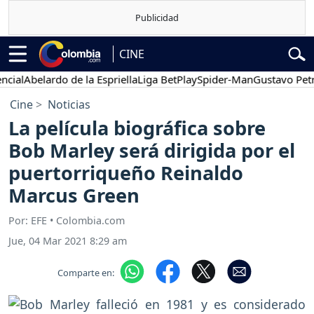
CINE
l
Abelardo de la Espriella
Liga BetPlay
Spider-Man
Gustavo Petro
Cine
Noticias
La película biográfica sobre
Bob Marley será dirigida por el
puertorriqueño Reinaldo
Marcus Green
Por: EFE • Colombia.com
Jue, 04 Mar 2021 8:29 am
Comparte en: