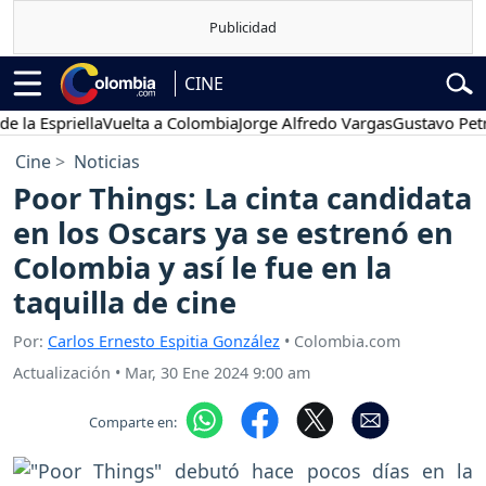
CINE
spriella
Vuelta a Colombia
Jorge Alfredo Vargas
Gustavo Petro
P
Cine
Noticias
Poor Things: La cinta candidata
en los Oscars ya se estrenó en
Colombia y así le fue en la
taquilla de cine
Por:
Carlos Ernesto Espitia González
• Colombia.com
Actualización
•
Mar, 30 Ene 2024 9:00 am
Comparte en: