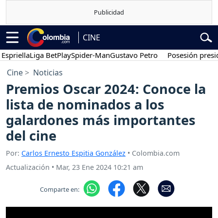
CINE
ella
Liga BetPlay
Spider-Man
Gustavo Petro
Posesión presidenci
Cine
Noticias
Premios Oscar 2024: Conoce la
lista de nominados a los
galardones más importantes
del cine
Por:
Carlos Ernesto Espitia González
• Colombia.com
Actualización
•
Mar, 23 Ene 2024 10:21 am
Comparte en: