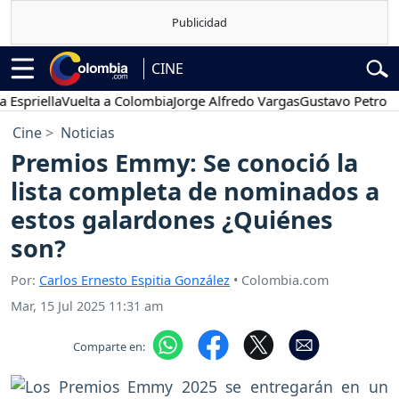
CINE
lla
Vuelta a Colombia
Jorge Alfredo Vargas
Gustavo Petro
Posesi
Cine
Noticias
Premios Emmy: Se conoció la
lista completa de nominados a
estos galardones ¿Quiénes
son?
Por:
Carlos Ernesto Espitia González
• Colombia.com
Mar, 15 Jul 2025 11:31 am
Comparte en: