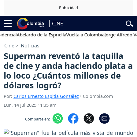
CINE
l
Abelardo de la Espriella
Vuelta a Colombia
Jorge Alfredo Vargas
Gu
Cine
Noticias
Superman reventó la taquilla
de cine y anda haciendo plata a
lo loco ¿Cuántos millones de
dólares logró?
Por:
Carlos Ernesto Espitia González
• Colombia.com
Lun, 14 Jul 2025 11:35 am
Comparte en: