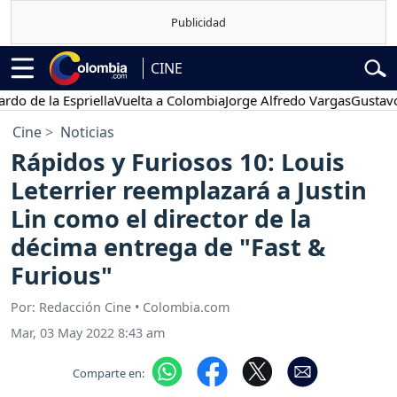
CINE
 la Espriella
Vuelta a Colombia
Jorge Alfredo Vargas
Gustavo Petr
Cine
Noticias
Rápidos y Furiosos 10: Louis
Leterrier reemplazará a Justin
Lin como el director de la
décima entrega de "Fast &
Furious"
Por: Redacción Cine • Colombia.com
Mar, 03 May 2022 8:43 am
Comparte en: