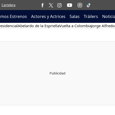
Cartelera
imos Estrenos
Actores y Actrices
Salas
Tráilers
Notici
esidencial
Abelardo de la Espriella
Vuelta a Colombia
Jorge Alfredo