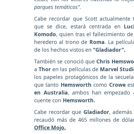
parques temáticos".
Cabe recordar que Scott actualmente 
que se dice,
estará centrada en
Luc
Komodo
, quien tras el fallecimiento d
heredero al trono de
Roma
. La pelícu
de los hechos vistos en
"Gladiador".
También se conoció que
Chris Hemswo
a
Thor
en las películas de
Marvel Studi
los papeles protagónicos de la secuel
que tanto
Hemsworth
como
Crowe
est
en Australia
, ambos han empezado a
cuente con
Hemsworth.
Cabe recordar que
Gladiador
, además 
recaudó más de 465 millones de dóla
Office Mojo.