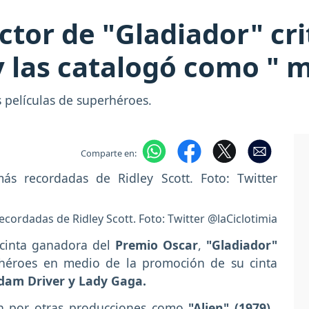
ector de "Gladiador" cri
 las catalogó como " 
as películas de superhéroes.
Comparte en:
ecordadas de Ridley Scott. Foto: Twitter @laCiclotimia
a cinta ganadora del
Premio Oscar
,
"Gladiador"
perhéroes en medio de la promoción de su cinta
dam Driver y Lady Gaga.
én por otras producciones como
"Alien" (1979),