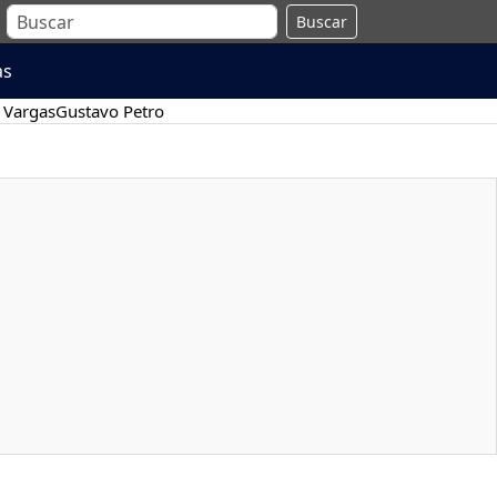
Buscar
as
 Vargas
Gustavo Petro