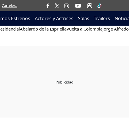
Cartelera
imos Estrenos
Actores y Actrices
Salas
Tráilers
Notici
esidencial
Abelardo de la Espriella
Vuelta a Colombia
Jorge Alfredo