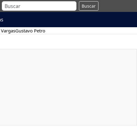
Buscar
as
 Vargas
Gustavo Petro