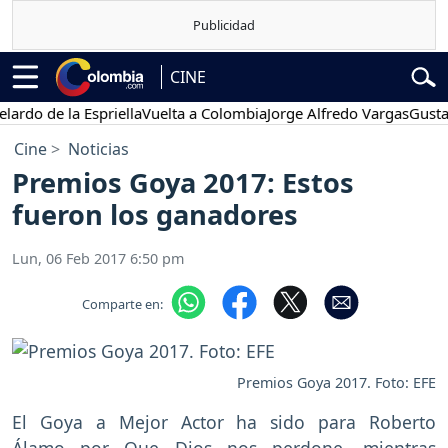
CINE
e la Espriella
Vuelta a Colombia
Jorge Alfredo Vargas
Gustavo Pet
Cine
Noticias
Premios Goya 2017: Estos
fueron los ganadores
Lun, 06 Feb 2017 6:50 pm
Comparte en:
Premios Goya 2017. Foto: EFE
El Goya a Mejor Actor ha sido para Roberto
Álamo por Que Dios nos perdone, mientras