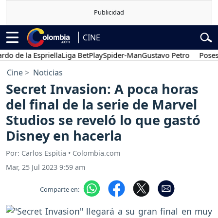
CINE
de la Espriella
Liga BetPlay
Spider-Man
Gustavo Petro
Posesión 
Cine
Noticias
Secret Invasion: A poca horas
del final de la serie de Marvel
Studios se reveló lo que gastó
Disney en hacerla
Por: Carlos Espitia • Colombia.com
Mar, 25 Jul 2023 9:59 am
Comparte en: