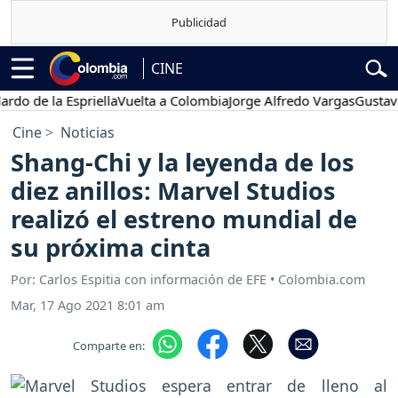
CINE
e la Espriella
Vuelta a Colombia
Jorge Alfredo Vargas
Gustavo Pet
Cine
Noticias
Shang-Chi y la leyenda de los
diez anillos: Marvel Studios
realizó el estreno mundial de
su próxima cinta
Por: Carlos Espitia con información de EFE • Colombia.com
Mar, 17 Ago 2021 8:01 am
Comparte en: