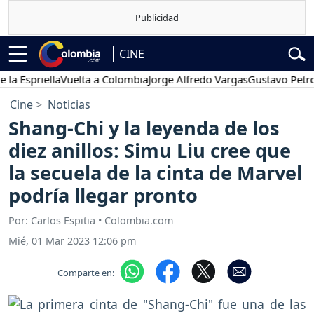
CINE
priella
Vuelta a Colombia
Jorge Alfredo Vargas
Gustavo Petro
Po
Cine
Noticias
Shang-Chi y la leyenda de los
diez anillos: Simu Liu cree que
la secuela de la cinta de Marvel
podría llegar pronto
Por: Carlos Espitia • Colombia.com
Mié, 01 Mar 2023 12:06 pm
Comparte en: