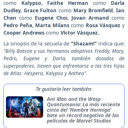
como
Kalypso, Faithe Herman
como
Darla
Dudley, Grace Fulton
como
Mary Bromfield
,
Ian
Chen
como
Eugene Choi,
Jovan Armand
como
Pedro Peña, Marta Milans
como
Rosa Vásquez
y
Cooper Andrews
como
Víctor Vásquez.
La sinopsis de la secuela de
"Shazam!"
indica que
:
"Billy Batson y sus hermanos adoptivos Freddy, Mary,
Pedro, Eugene y Darla, también dotados de
superpoderes, tienen que enfrentarse a las tres hijas
de Atlas: Hespera, Kalypso y Anthea".
Te gustaría leer también:
Ant Man and the Wasp
Quantumania: La más reciente
cinta del 'Hombre Hormiga'
bate un récord negativo de las
películas de Marvel Studios