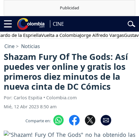
CINE
e la Espriella
Vuelta a Colombia
Jorge Alfredo Vargas
Gustavo Pet
Cine
Noticias
Shazam Fury Of The Gods: Así
puedes ver online y gratis los
primeros diez minutos de la
nueva cinta de DC Cómics
Por: Carlos Espitia • Colombia.com
Mié, 12 Abr 2023 8:50 am
Comparte en: