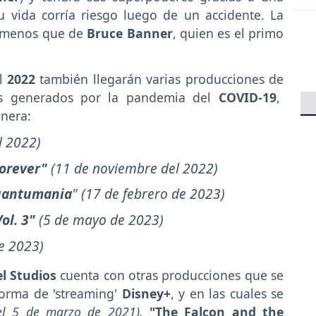
 vida corría riesgo luego de un accidente. La
 menos que de
Bruce Banner
, quien es el primo
el
2022
también llegarán varias producciones de
sos generados por la pandemia del
COVID-19
,
nera:
l 2022)
Forever"
(11 de noviembre del 2022)
uantumania
"
(17 de febrero de 2023)
ol. 3"
(5 de mayo de 2023)
de 2023)
l Studios
cuenta con otras producciones que se
forma de 'streaming'
Disney+
, y en las cuales se
 el 5 de marzo de 2021),
"The Falcon and the