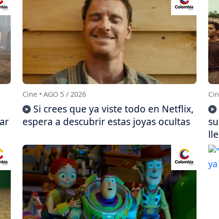
Cine • AGO 5 / 2026
Cin
Si crees que ya viste todo en Netflix,
ar
espera a descubrir estas joyas ocultas
su
ll