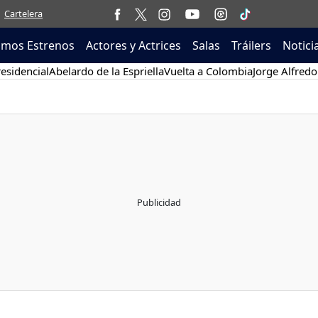
Cartelera
imos Estrenos
Actores y Actrices
Salas
Tráilers
Notici
esidencial
Abelardo de la Espriella
Vuelta a Colombia
Jorge Alfredo