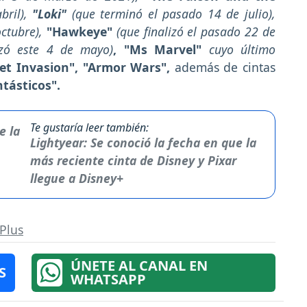
bril),
"Loki"
(que terminó el pasado 14 de julio),
octubre),
"Hawkeye"
(que finalizó el pasado 22 de
izó este 4 de mayo)
, "Ms Marvel"
cuyo último
et Invasion", "Armor Wars",
además de cintas
tásticos".
Te gustaría leer también:
Lightyear: Se conoció la fecha en que la
más reciente cinta de Disney y Pixar
llegue a Disney+
Plus
ÚNETE AL CANAL EN
S
WHATSAPP