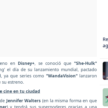
Re
ag
treno en
Disney+
, se conoció que
"She-Hulk"
ing' el día de su lanzamiento mundial, pactado
d, ya que series como
"WandaVision"
lanzaron
 su estreno.
e cine en tu ciudad
o de
Jennifer Walters
(en la misma forma en que
ner
) y tendrá sus superpoderes gracias a una