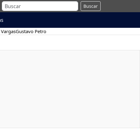
Buscar
as
 Vargas
Gustavo Petro