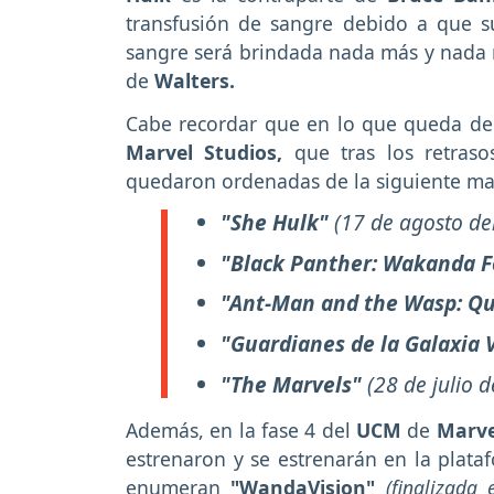
transfusión de sangre debido a que su
sangre será brindada nada más y nada
de
Walters.
Cabe recordar que en lo que queda d
Marvel Studios,
que tras los retra
quedaron ordenadas de la siguiente ma
"She Hulk"
(17 de agosto de
"Black Panther: Wakanda 
"Ant-Man and the Wasp: Q
"Guardianes de la Galaxia V
"The Marvels"
(28 de julio 
Además, en la fase 4 del
UCM
de
Marve
estrenaron y se estrenarán en la plata
enumeran
"WandaVision"
(finalizada