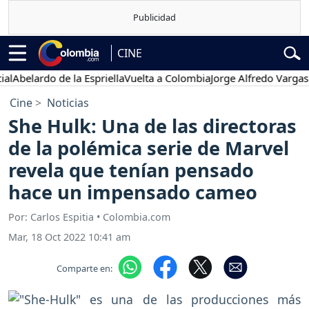
CINE
elardo de la Espriella
Vuelta a Colombia
Jorge Alfredo Vargas
Gust
Cine
Noticias
She Hulk: Una de las directoras
de la polémica serie de Marvel
revela que tenían pensado
hace un impensado cameo
Por: Carlos Espitia • Colombia.com
Mar, 18 Oct 2022 10:41 am
Comparte en: