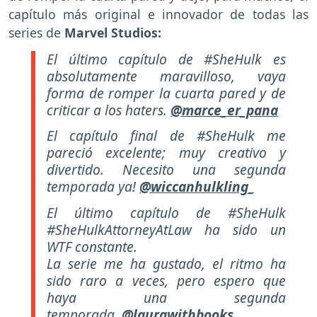
capítulo más original e innovador de todas las
series de
Marvel Studios:
El último capítulo de #SheHulk es
absolutamente maravilloso, vaya
forma de romper la cuarta pared y de
criticar a los haters.
@marce_er_pana
El capítulo final de #SheHulk me
pareció excelente; muy creativo y
divertido. Necesito una segunda
temporada ya!
@wiccanhulkling_
El último capítulo de #SheHulk
#SheHulkAttorneyAtLaw ha sido un
WTF constante.
La serie me ha gustado, el ritmo ha
sido raro a veces, pero espero que
haya una segunda
temporada.
@laurawithbooks