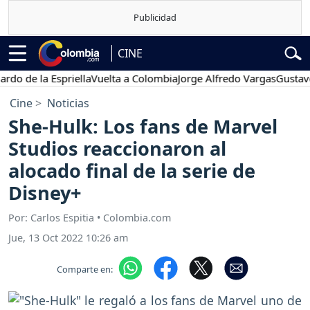
CINE
 la Espriella
Vuelta a Colombia
Jorge Alfredo Vargas
Gustavo Petr
Cine
Noticias
She-Hulk: Los fans de Marvel
Studios reaccionaron al
alocado final de la serie de
Disney+
Por: Carlos Espitia • Colombia.com
Jue, 13 Oct 2022 10:26 am
Comparte en: