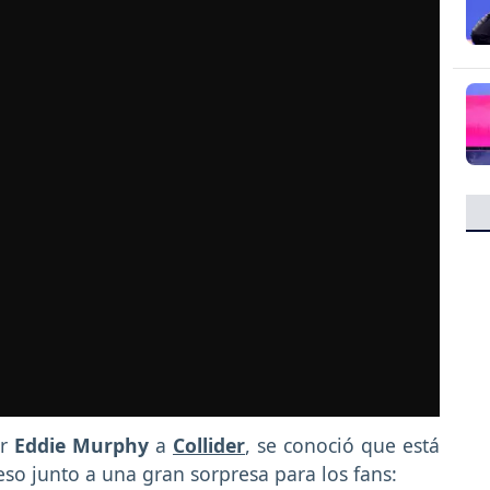
or
Eddie Murphy
a
Collider
, se conoció que está
eso junto a una gran sorpresa para los fans: