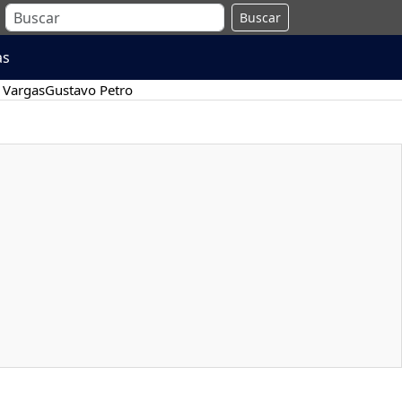
Buscar
as
 Vargas
Gustavo Petro