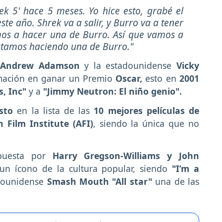
k 5' hace 5 meses. Yo hice esto, grabé el
te año. Shrek va a salir, y Burro va a tener
mos a hacer una de Burro. Así que vamos a
estamos haciendo una de Burro."
Andrew Adamson
y la estadounidense
Vicky
imación en ganar un Premio
Oscar,
esto en
2001
, Inc"
y a
"Jimmy Neutron: El niño genio".
sto
en la lista de las
10 mejores películas de
 Film Institute (AFI)
, siendo la única que no
puesta por
Harry Gregson-Williams y John
un ícono de la cultura popular, siendo
"I’m a
adounidense
Smash Mouth "All star"
una de las