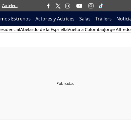
Cartelera
imos Estrenos
Actores y Actrices
Salas
Tráilers
Notici
esidencial
Abelardo de la Espriella
Vuelta a Colombia
Jorge Alfredo