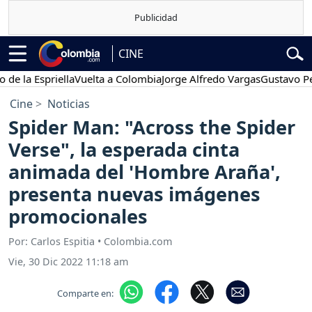
CINE
 Espriella
Vuelta a Colombia
Jorge Alfredo Vargas
Gustavo Petro
Cine
Noticias
Spider Man: "Across the Spider
Verse", la esperada cinta
animada del 'Hombre Araña',
presenta nuevas imágenes
promocionales
Por: Carlos Espitia • Colombia.com
Vie, 30 Dic 2022 11:18 am
Comparte en: