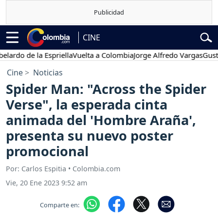
CINE
 de la Espriella
Vuelta a Colombia
Jorge Alfredo Vargas
Gustavo P
Cine
Noticias
Spider Man: "Across the Spider
Verse", la esperada cinta
animada del 'Hombre Araña',
presenta su nuevo poster
promocional
Por: Carlos Espitia • Colombia.com
Vie, 20 Ene 2023 9:52 am
Comparte en: