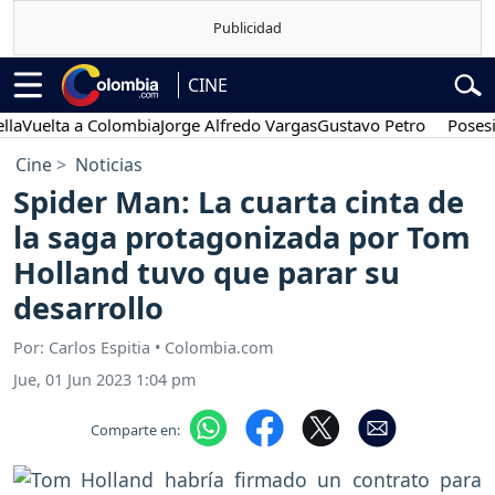
CINE
elta a Colombia
Jorge Alfredo Vargas
Gustavo Petro
Posesión pr
Cine
Noticias
Spider Man: La cuarta cinta de
la saga protagonizada por Tom
Holland tuvo que parar su
desarrollo
Por: Carlos Espitia • Colombia.com
Jue, 01 Jun 2023 1:04 pm
Comparte en: