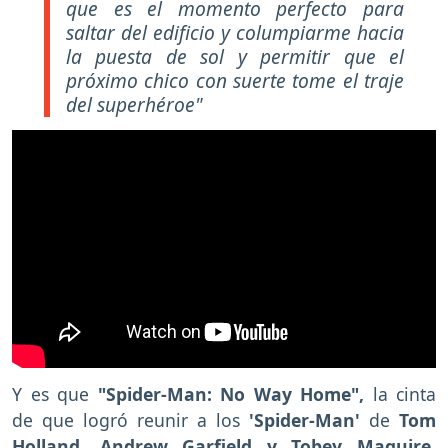
que es el momento perfecto para
saltar del edificio y columpiarme hacia
la puesta de sol y permitir que el
próximo chico con suerte tome el traje
del superhéroe"
Y es que
"Spider-Man: No Way Home",
la cinta
de
que logró reunir a los
'Spider-Man'
de
Tom
Holland, Andrew Garfield y Tobey Maguire
,