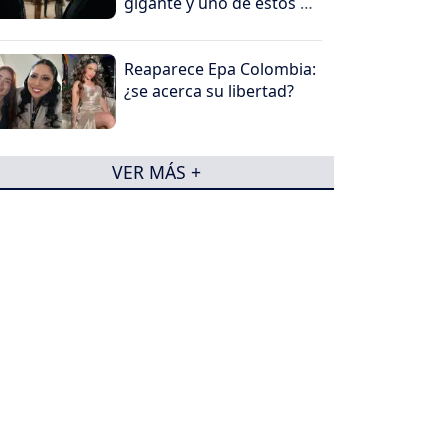
gigante y uno de estos 5
peliculones
Reaparece Epa Colombia:
¿se acerca su libertad?
VER MÁS +