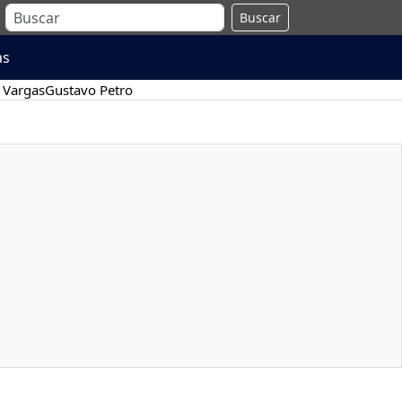
Buscar
as
 Vargas
Gustavo Petro