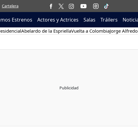
Cartelera
imos Estrenos
Actores y Actrices
Salas
Tráilers
Notici
esidencial
Abelardo de la Espriella
Vuelta a Colombia
Jorge Alfredo