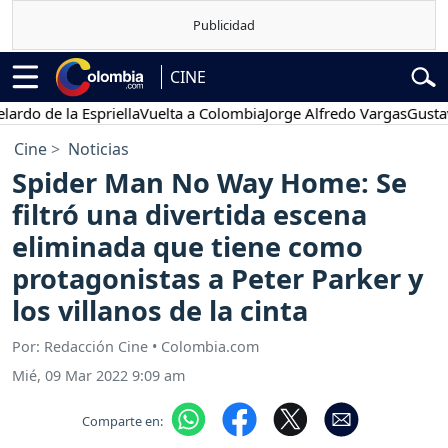
CINE
 de la Espriella
Vuelta a Colombia
Jorge Alfredo Vargas
Gustavo P
Cine
Noticias
Spider Man No Way Home: Se
filtró una divertida escena
eliminada que tiene como
protagonistas a Peter Parker y
los villanos de la cinta
Por: Redacción Cine • Colombia.com
Mié, 09 Mar 2022 9:09 am
Comparte en: