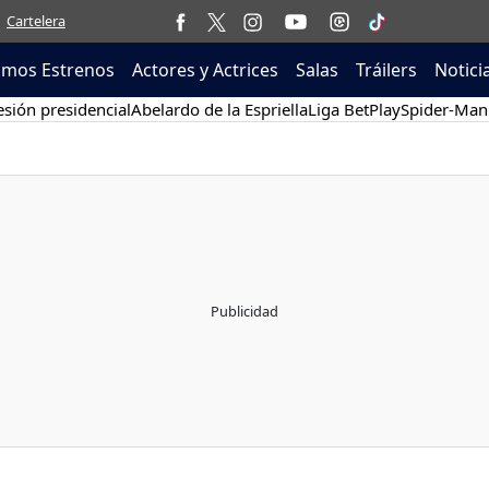
Cartelera
imos Estrenos
Actores y Actrices
Salas
Tráilers
Notici
sión presidencial
Abelardo de la Espriella
Liga BetPlay
Spider-Man