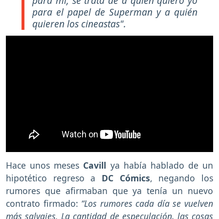
para mí, se trata de a quién quiero yo
para el papel de Superman y a quién
quieren los cineastas".
Hace unos meses
Cavill
ya había hablado de un
hipotético regreso a
DC Cómics
, negando los
rumores que afirmaban que ya tenía un nuevo
contrato firmado:
“Los rumores cada día se vuelven
más salvajes. La cantidad de especulación, las cosas