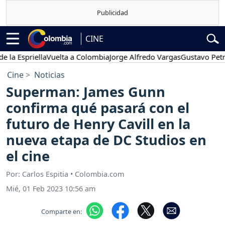
CINE
spriella
Vuelta a Colombia
Jorge Alfredo Vargas
Gustavo Petro
Po
Cine
Noticias
Superman: James Gunn
confirma qué pasará con el
futuro de Henry Cavill en la
nueva etapa de DC Studios en
el cine
Por: Carlos Espitia • Colombia.com
Mié, 01 Feb 2023 10:56 am
Comparte en: