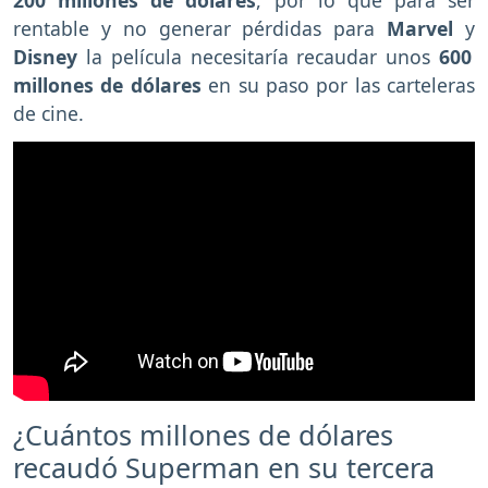
200 millones de dólares
, por lo que para ser
rentable y no generar pérdidas para
Marvel
y
Disney
la película necesitaría recaudar unos
600
millones de dólares
en su paso por las carteleras
de cine.
¿Cuántos millones de dólares
recaudó Superman en su tercera