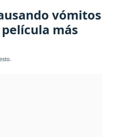
 causando vómitos
a película más
esto.