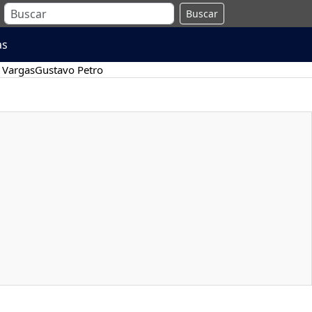
Buscar
as
 Vargas
Gustavo Petro