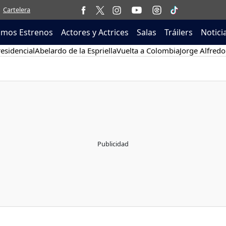
Cartelera
imos Estrenos
Actores y Actrices
Salas
Tráilers
Notici
esidencial
Abelardo de la Espriella
Vuelta a Colombia
Jorge Alfredo